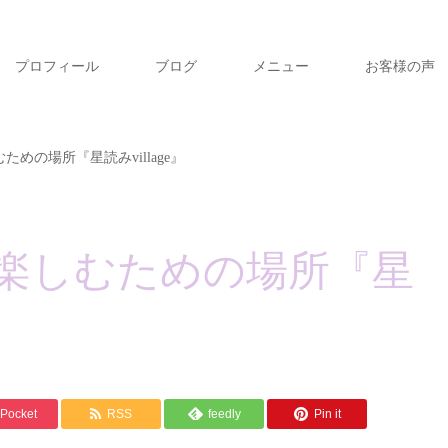
プロフィール
ブログ
メニュー
お客様の声
めの場所『星読みvillage』
楽しむための場所『星
Pocket
RSS
feedly
Pin it