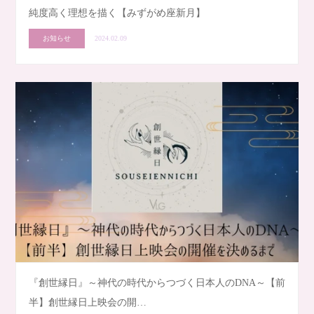
純度高く理想を描く【みずがめ座新月】
お知らせ
2024.02.09
『創世縁日』～神代の時代からつづく日本人のDNA～【前
半】創世縁日上映会の開…