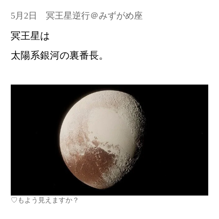
5月2日 冥王星逆行＠みずがめ座
冥王星は
太陽系銀河の裏番長。
♡もよう見えますか？