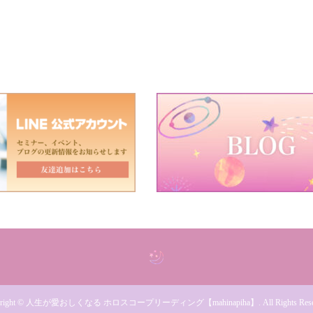
right
©
人生が愛おしくなる ホロスコープリーディング【mahinapiha】
. All Rights Res