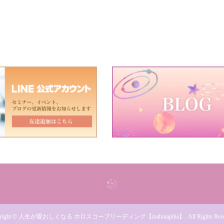
right
©
人生が愛おしくなる ホロスコープリーディング【mahinapiha】
. All Rights Res