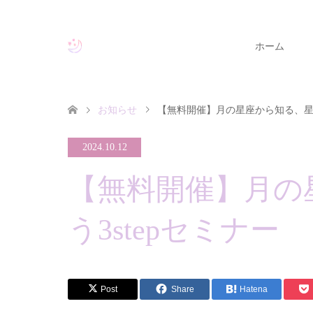
ホーム
お知らせ
【無料開催】月の星座から知る、星を
2024.10.12
【無料開催】月の
う3stepセミナー
Post
Share
Hatena