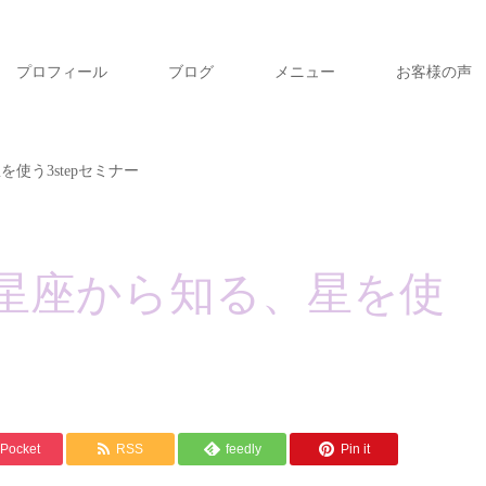
プロフィール
ブログ
メニュー
お客様の声
使う3stepセミナー
星座から知る、星を使
Pocket
RSS
feedly
Pin it