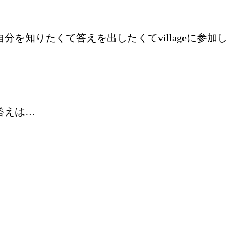
を知りたくて答えを出したくてvillageに参加し
答えは…
、