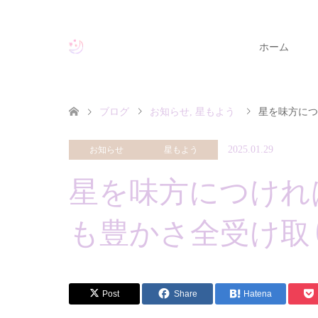
ホーム
ブログ
お知らせ
,
星もよう
星を味方につ
2025.01.29
お知らせ
星もよう
星を味方につけれ
も豊かさ全受け取
Post
Share
Hatena