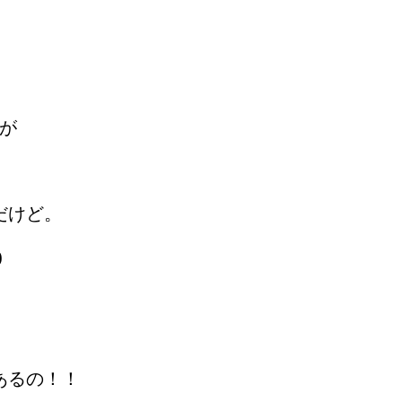
日が
だけど。
)
あるの！！