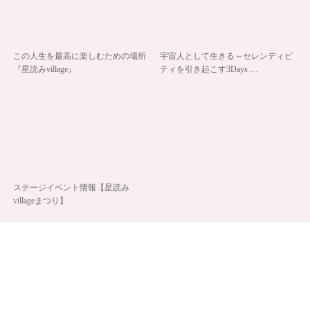
この人生を最高に楽しむための場所
宇宙人として生きる～セレンディピ
『星読みvillage』
ティを引き起こす3Days …
ステージイベント情報【星読み
villageまつり】