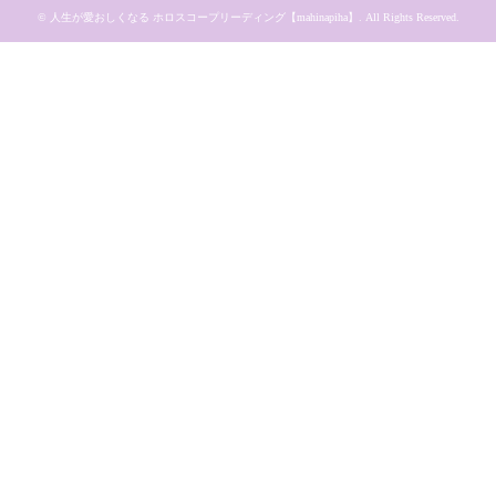
©
人生が愛おしくなる ホロスコープリーディング【mahinapiha】
. All Rights Reserved.