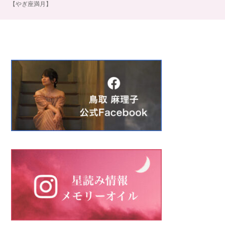
【やぎ座満月】