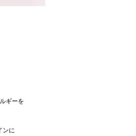
。
ルギーを
インに